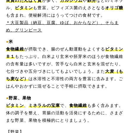
良質のたんぱく質
が多く、
カルシウム
や
鉄分
などのミネラ
ル、
ビタミン
も豊富。ビフィズス菌のえさとなる
オリゴ糖
も含まれ、便秘解消にはうってつけの食材です。
＊大豆製品（納豆、豆腐、ゆば、おからなど）、そらま
め、グリンピース
●
米
食物繊維
が摂取でき、腸のぜん動運動をよくする
ビタミン
Ｂ１
もたっぷり。白米より玄米や胚芽米のほうが食物繊維
の含有量は多いですが、苦手なら白米と玄米を混ぜたり、
七分づきや五分づきにしてもよいでしょう。また
大麦（も
ち麦など）
は水溶性と不溶性の両方を豊富に含みます。ご
はんやおかずに混ぜることで手軽に摂取できます。
●
野菜、果物
ビタミン
、
ミネラルの宝庫
で、
食物繊維
も多く含みます。
体の調子を整え、胃腸の活動を活発にするために、さまざ
まな野菜、果物を積極的にとりましょう。
【野菜】