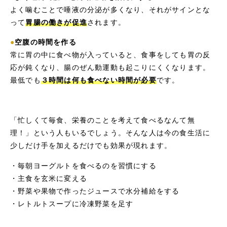
よく噛むことで唾液の分泌が多くなり、それがサインとな
って
胃腸の働きが促進
されます。
●
空腹の時間を作る
常に胃の中に食べ物が入っていると、食事をしても胃の反
応が鈍くなり、腸のぜん動運動も起こりにくくなります。
最低でも
３時間は何も食べない時間が必要
です。
「忙しくて毎食、栄養のことを考えて食べるなんて無
理！」という人もいるでしょう。そんな人は今の食生活に
少しだけ手を加えるだけでも効果が現れます。
・毎朝ヨーグルトを食べるのを習慣にする
・主食を玄米に変える
・野菜や果物で作ったジュースで水分補給をする
・レトルトスープに冷凍野菜を足す