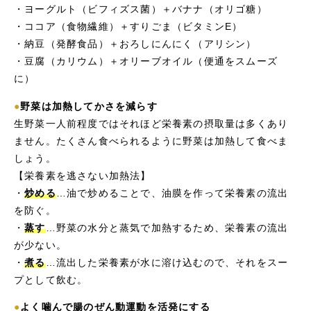
・ヨーグルト（ビフィズス菌）＋バナナ（オリゴ糖）
・ココア（食物繊維）＋すりごま（ビタミンE）
・納豆（発酵食品）＋おろしにんにく（アリシン）
・豆腐（カリウム）＋オリーブオイル（便通をスムーズ
に）
●
野菜は加熱してかさを減らす
生野菜一人前程度ではそれほど栄養素の摂取量は多くあり
ません。たくさん食べられるように野菜は加熱して食べま
しょう。
【栄養素を逃さない加熱法】
・
炒める
…油で炒めることで、油膜を作って栄養素の流出
を防ぐ。
・
蒸す
…野菜の水分と蒸気で加熱するため、栄養素の流出
が少ない。
・
煮る
…流出した栄養素が水に溶け込むので、それをスー
プとして飲む。
●
よく噛んで腸のぜん動運動を活発にする