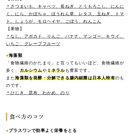
＊さつまいも、キャベツ、長ねぎ、とうもろこし、にんに
く、にら、かぼちゃ、ほうれん草、レタス、玉ねぎ、トマ
ト、しょうが、モロヘイヤ、ごぼう、れんこん
【果物】
＊なし、アボカド、りんご、バナナ、マンゴー、キウイ、
いちご、グレープフルーツ
●
海藻類
「食物繊維のかたまり」と言ってもいいほど、食物繊維が
多く、
カルシウム
や
ミネラル
も豊富です。
また
海藻類を発酵・分解できる腸内細菌は日本人特有
のも
のです。
＊ひじき、昆布、わかめ、のり
食べ方のコツ
●
プラスワンで効率よく栄養をとる